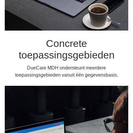
Concrete
toepassingsgebieden
DueCare MDH ondersteunt meerdere
toepassingsgebieden vanuit één gegevensbasis.