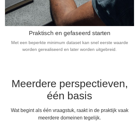
Praktisch en gefaseerd starten
Met een beperkte minimum dataset kan snel eerste waarde
worden gerealiseerd en later worden uitgebreid.
Meerdere perspectieven,
één basis
Wat begint als één vraagstuk, raakt in de praktijk vaak
meerdere domeinen tegelijk.
ementatie
rivacy
Risk
ecurity
anisatie
ijfsvoering
itectuur
pliance